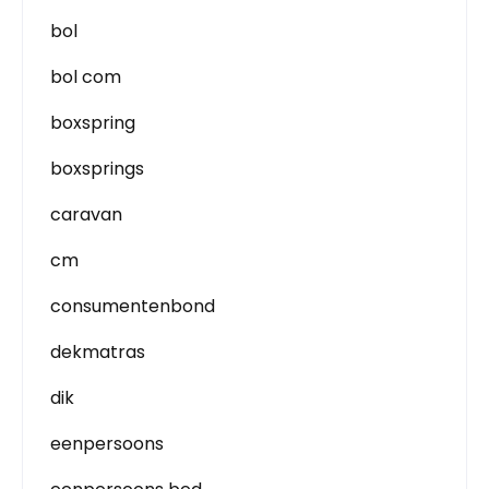
bol
bol com
boxspring
boxsprings
caravan
cm
consumentenbond
dekmatras
dik
eenpersoons