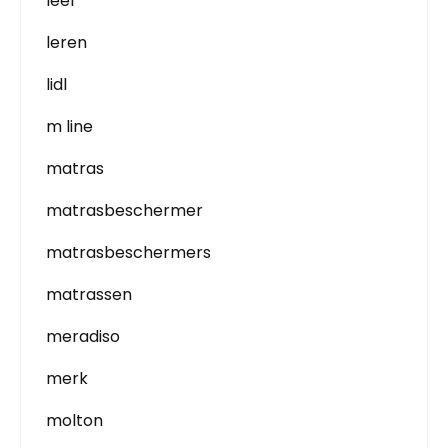
leer
leren
lidl
m line
matras
matrasbeschermer
matrasbeschermers
matrassen
meradiso
merk
molton