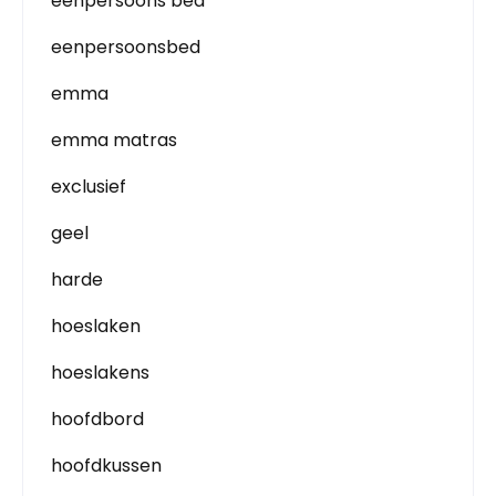
eenpersoons bed
eenpersoonsbed
emma
emma matras
exclusief
geel
harde
hoeslaken
hoeslakens
hoofdbord
hoofdkussen