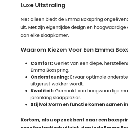
Luxe Uitstraling
Niet alleen biedt de Emma Boxspring ongeëvenaa
uit. Met zijn eigentijdse design en hoogwaardig
aan elke slaapkamer.
Waarom Kiezen Voor Een Emma Boxs
Comfort:
Geniet van een diepe, herstelle
Emma Boxspring.
Ondersteuning:
Ervaar optimale onderste
uitgerust wakker wordt.
Kwaliteit:
Gemaakt van hoogwaardige mate
jarenlang slaapplezier.
Stijlvol:
Vorm en functie komen samen in
Kortom, als u op zoek bent naar een boxspri
eens fantastisch uitziet, dan is de Emma Box