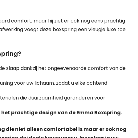
rd comfort, maar hij ziet er ook nog eens prachtig
e afwerking voegt deze boxspring een vleugje luxe toe
pring?
nde slaap dankzij het ongeëvenaarde comfort van de
uning voor uw lichaam, zodat u elke ochtend
rialen die duurzaamheid garanderen voor
 het prachtige design van de Emma Boxspring.
ng die niet alleen comfortabel is maar er ook nog
spring de ideale keuze voor u. Investeer in uw