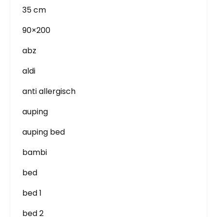
35 cm
90×200
abz
aldi
anti allergisch
auping
auping bed
bambi
bed
bed 1
bed 2