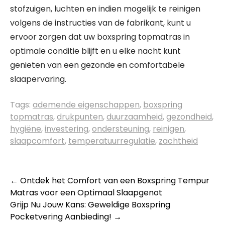
stofzuigen, luchten en indien mogelijk te reinigen
volgens de instructies van de fabrikant, kunt u
ervoor zorgen dat uw boxspring topmatras in
optimale conditie blijft en u elke nacht kunt
genieten van een gezonde en comfortabele
slaapervaring.
Tags:
ademende eigenschappen
,
boxspring
topmatras
,
drukpunten
,
duurzaamheid
,
gezondheid
,
hygiëne
,
investering
,
ondersteuning
,
reinigen
,
slaapcomfort
,
temperatuurregulatie
,
zachtheid
Berichtnavigatie
←
Ontdek het Comfort van een Boxspring Tempur
Matras voor een Optimaal Slaapgenot
Grijp Nu Jouw Kans: Geweldige Boxspring
Pocketvering Aanbieding!
→