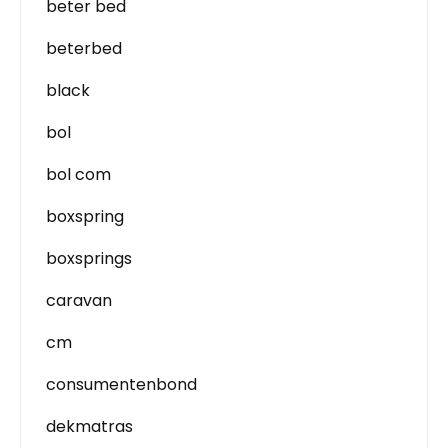
beter bed
beterbed
black
bol
bol com
boxspring
boxsprings
caravan
cm
consumentenbond
dekmatras