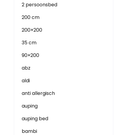
2 persoonsbed
200 cm
200×200
35 cm
90×200
abz
aldi
anti allergisch
auping
auping bed
bambi