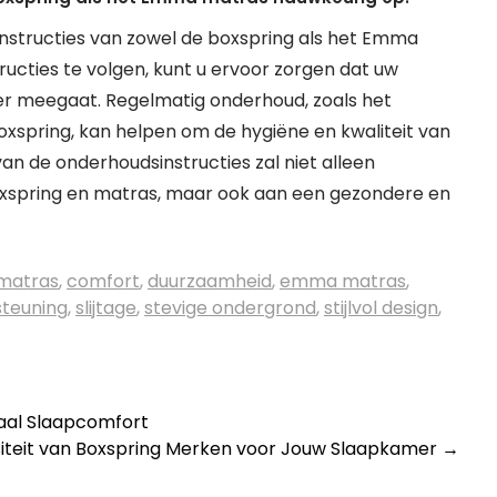
instructies van zowel de boxspring als het Emma
ucties te volgen, kunt u ervoor zorgen dat uw
nger meegaat. Regelmatig onderhoud, zoals het
oxspring, kan helpen om de hygiëne en kwaliteit van
n de onderhoudsinstructies zal niet alleen
oxspring en matras, maar ook aan een gezondere en
matras
,
comfort
,
duurzaamheid
,
emma matras
,
teuning
,
slijtage
,
stevige ondergrond
,
stijlvol design
,
aal Slaapcomfort
siteit van Boxspring Merken voor Jouw Slaapkamer
→