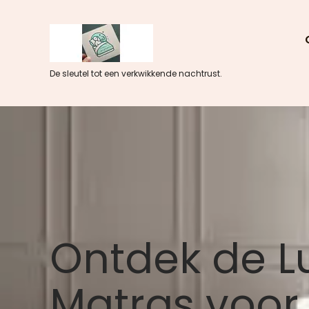
Skip
to
content
De sleutel tot een verkwikkende nachtrust.
Ontdek de L
Matras voor