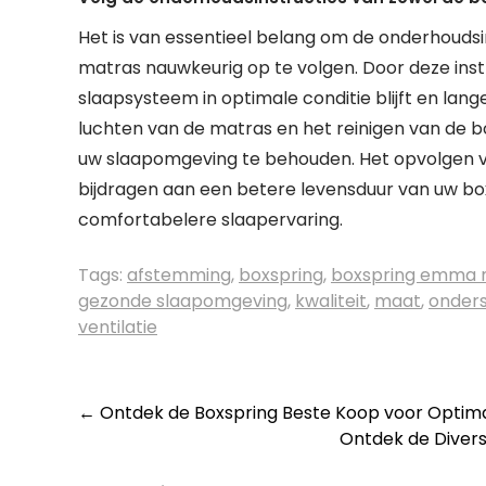
Het is van essentieel belang om de onderhouds
matras nauwkeurig op te volgen. Door deze instr
slaapsysteem in optimale conditie blijft en la
luchten van de matras en het reinigen van de b
uw slaapomgeving te behouden. Het opvolgen va
bijdragen aan een betere levensduur van uw b
comfortabelere slaapervaring.
Tags:
afstemming
,
boxspring
,
boxspring emma 
gezonde slaapomgeving
,
kwaliteit
,
maat
,
onders
ventilatie
Berichtnavigatie
←
Ontdek de Boxspring Beste Koop voor Optim
Ontdek de Diver