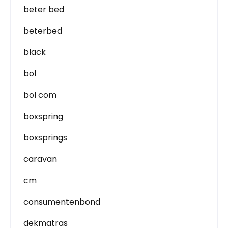
beter bed
beterbed
black
bol
bol com
boxspring
boxsprings
caravan
cm
consumentenbond
dekmatras