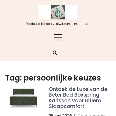
Skip
to
content
De sleutel tot een verkwikkende nachtrust.
Tag:
persoonlijke keuzes
Ontdek de Luxe van de
Beter Bed Boxspring
Karlsson voor Ultiem
Slaapcomfort
25 juni 2026
|
Geen reacties
|