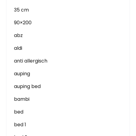
35 cm
90×200
abz
aldi
anti allergisch
auping
auping bed
bambi
bed
bed 1