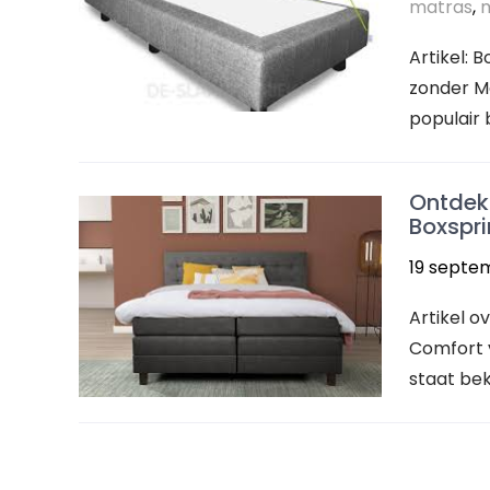
matras
,
Artikel: 
zonder Ma
populair 
Ontdek
Boxspr
19 septe
Artikel o
Comfort 
staat bek