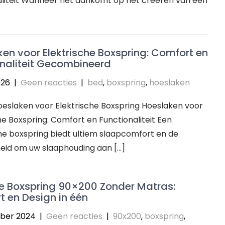
aliteit Wanneer het aankomt op het creëren van een
en voor Elektrische Boxspring: Comfort en
naliteit Gecombineerd
026
|
Geen reacties
|
bed
,
boxspring
,
hoeslaken
Hoeslaken voor Elektrische Boxspring Hoeslaken voor
he Boxspring: Comfort en Functionaliteit Een
he boxspring biedt ultiem slaapcomfort en de
heid om uw slaaphouding aan […]
lle Boxspring 90×200 Zonder Matras:
 en Design in één
ber 2024
|
Geen reacties
|
90x200
,
boxspring
,