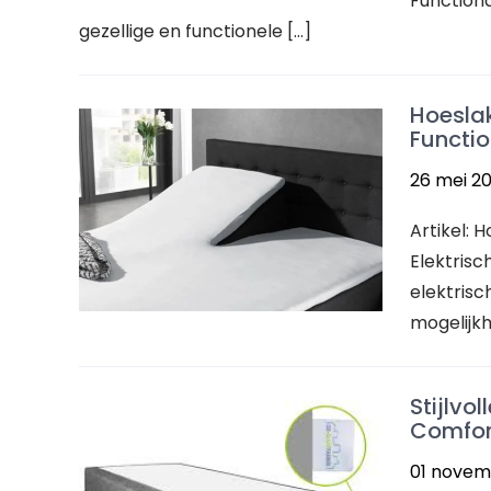
Function
gezellige en functionele […]
Hoeslak
Functio
26 mei 2
Artikel: 
Elektrisc
elektrisc
mogelijk
Stijlvo
Comfort
01 novem