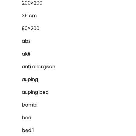
200×200
35 cm
90×200
abz
aldi
anti allergisch
auping
auping bed
bambi
bed
bed 1