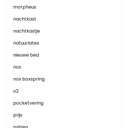
morpheus
nachtkast
nachtkastje
natuurlatex
nieuwe bed
nox
nox boxspring
o2
pocketvering
prijs
prijzen