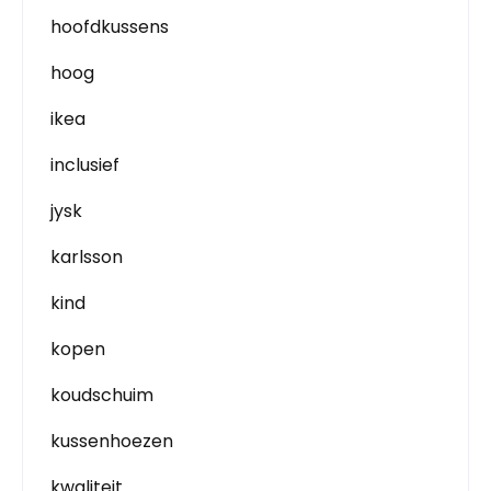
hoofdkussens
hoog
ikea
inclusief
jysk
karlsson
kind
kopen
koudschuim
kussenhoezen
kwaliteit