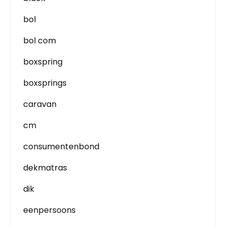
bol
bol com
boxspring
boxsprings
caravan
cm
consumentenbond
dekmatras
dik
eenpersoons