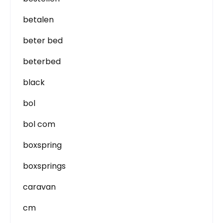
betalen
beter bed
beterbed
black
bol
bol com
boxspring
boxsprings
caravan
cm