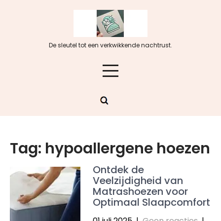
Skip
to
content
De sleutel tot een verkwikkende nachtrust.
Tag:
hypoallergene hoezen
Ontdek de
Veelzijdigheid van
Matrashoezen voor
Optimaal Slaapcomfort
01 juli 2025
|
Geen reacties
|