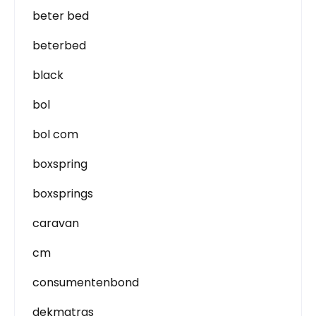
beter bed
beterbed
black
bol
bol com
boxspring
boxsprings
caravan
cm
consumentenbond
dekmatras