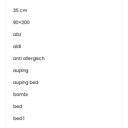
35 cm
90×200
abz
aldi
anti allergisch
auping
auping bed
bambi
bed
bed 1