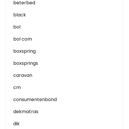
beterbed
black
bol
bol com
boxspring
boxsprings
caravan
cm
consumentenbond
dekmatras
dik