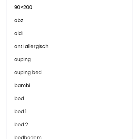
90×200
abz
aldi
anti allergisch
auping
auping bed
bambi
bed
bed 1
bed 2
bedbodem