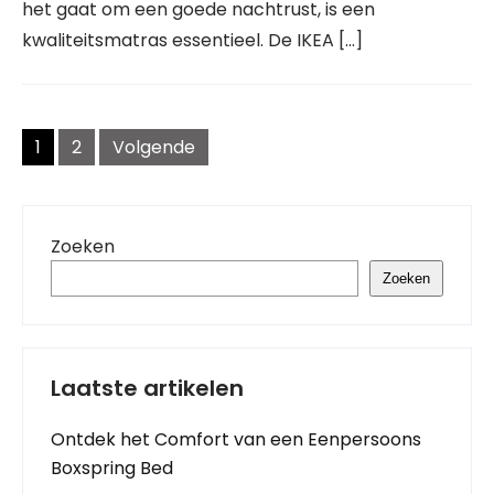
het gaat om een goede nachtrust, is een
kwaliteitsmatras essentieel. De IKEA […]
Berichten
navigatie
1
2
Volgende
Zoeken
Zoeken
Laatste artikelen
Ontdek het Comfort van een Eenpersoons
Boxspring Bed