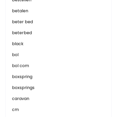
betalen
beter bed
beterbed
black
bol
bol com
boxspring
boxsprings
caravan
cm