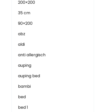
200×200
35 cm
90×200
abz
aldi
anti allergisch
auping
auping bed
bambi
bed
bed 1