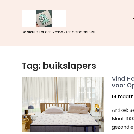
Skip
to
content
De sleutel tot een verkwikkende nachtrust.
Tag:
buikslapers
Vind He
voor O
14 maart
Artikel: 
Maat 160×
gezond en