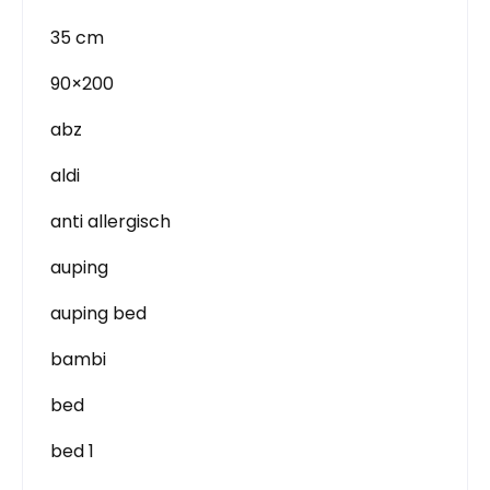
35 cm
90×200
abz
aldi
anti allergisch
auping
auping bed
bambi
bed
bed 1