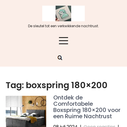
Skip
to
content
De sleutel tot een verkwikkende nachtrust.
Tag:
boxspring 180×200
Ontdek de
Comfortabele
Boxspring 180×200 voor
een Ruime Nachtrust
08 juli 2024
|
Geen reacties
|