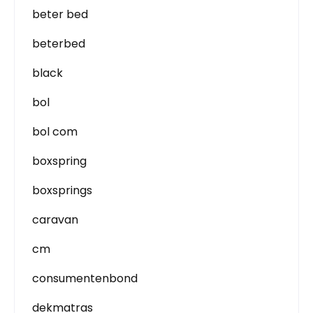
beter bed
beterbed
black
bol
bol com
boxspring
boxsprings
caravan
cm
consumentenbond
dekmatras