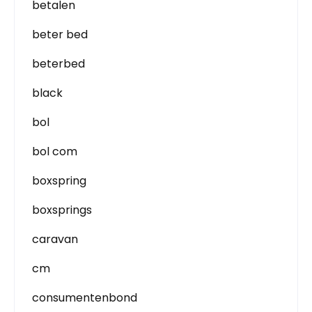
betalen
beter bed
beterbed
black
bol
bol com
boxspring
boxsprings
caravan
cm
consumentenbond