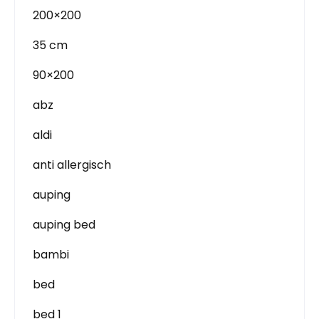
200×200
35 cm
90×200
abz
aldi
anti allergisch
auping
auping bed
bambi
bed
bed 1