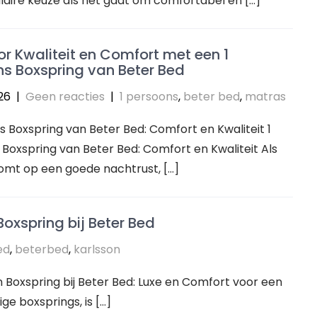
aire keuze als het gaat om comfortabel en […]
or Kwaliteit en Comfort met een 1
s Boxspring van Beter Bed
26
|
Geen reacties
|
1 persoons
,
beter bed
,
matras
s Boxspring van Beter Bed: Comfort en Kwaliteit 1
Boxspring van Beter Bed: Comfort en Kwaliteit Als
omt op een goede nachtrust, […]
oxspring bij Beter Bed
ed
,
beterbed
,
karlsson
on Boxspring bij Beter Bed: Luxe en Comfort voor een
e boxsprings, is […]