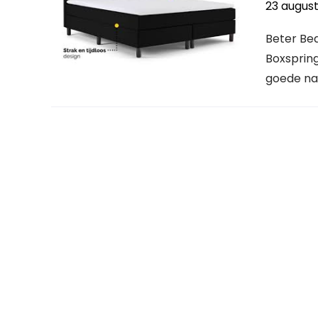
23 augus
Beter Bed
Boxspring
goede nac