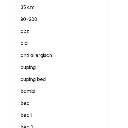
35 cm
90×200
abz
aldi
anti allergisch
auping
auping bed
bambi
bed
bed 1
bed 2