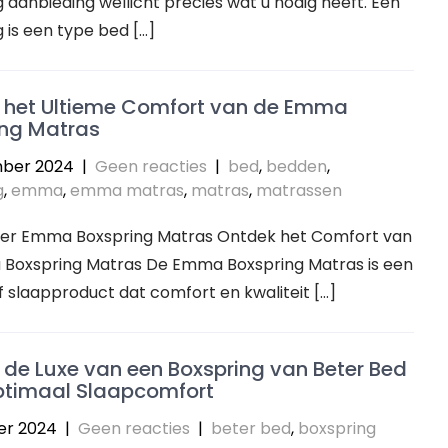
 aanbieding wellicht precies wat u nodig heeft. Een
 is een type bed […]
 het Ultieme Comfort van de Emma
ing Matras
ber 2024
|
Geen reacties
|
bed
,
bedden
,
g
,
emma
,
emma matras
,
matras
,
matrassen
over Emma Boxspring Matras Ontdek het Comfort van
Boxspring Matras De Emma Boxspring Matras is een
f slaapproduct dat comfort en kwaliteit […]
de Luxe van een Boxspring van Beter Bed
ptimaal Slaapcomfort
er 2024
|
Geen reacties
|
beter bed
,
boxspring