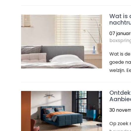
Wat is 
nachtr
07 januar
boxsprin
Wat is de
goede nac
welzijn. 
Ontdek 
Aanbie
30 novem
Op zoek 