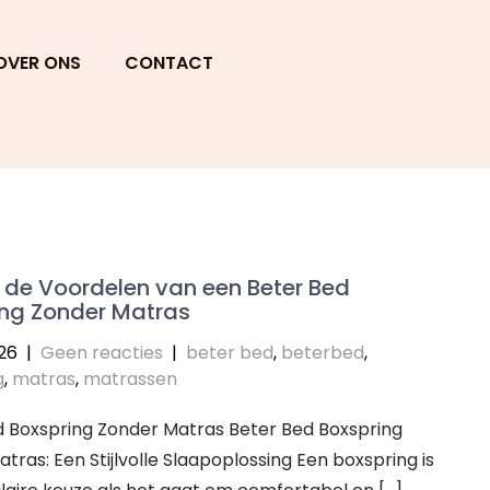
OVER ONS
CONTACT
 de Voordelen van een Beter Bed
ing Zonder Matras
026
|
Geen reacties
|
beter bed
,
beterbed
,
g
,
matras
,
matrassen
d Boxspring Zonder Matras Beter Bed Boxspring
tras: Een Stijlvolle Slaapoplossing Een boxspring is