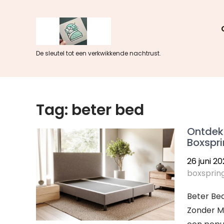
Skip
to
content
De sleutel tot een verkwikkende nachtrust.
Tag:
beter bed
Ontdek
Boxspr
26 juni 2
boxsprin
Beter Be
Zonder Ma