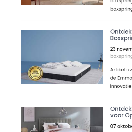
boxspring
boxspring
Ontdek
Boxspr
23 novem
boxsprin
Artikel 
de Emma 
innovatie
Ontdek 
voor O
07 oktob