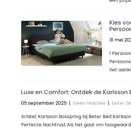
een popul
Kies vo
Persoon
31 mei 20
1 Persoon
Persoons 
het aank
Luxe en Comfort: Ontdek de Karlsson B
05 september 2025
|
Geen reacties
|
beter b
Artikel: Karlsson Boxspring bij Beter Bed Karlss
Perfecte Nachtrust Als het gaat om hoogwaardig