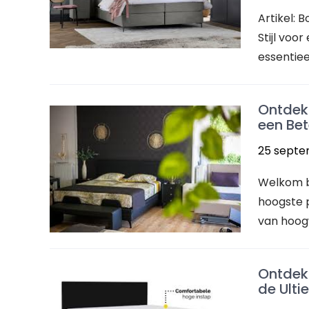
Artikel: 
Stijl voo
essentiee
Ontdek
een Bet
25 septe
Welkom b
hoogste pr
van hoog
Ontdek 
de Ulti