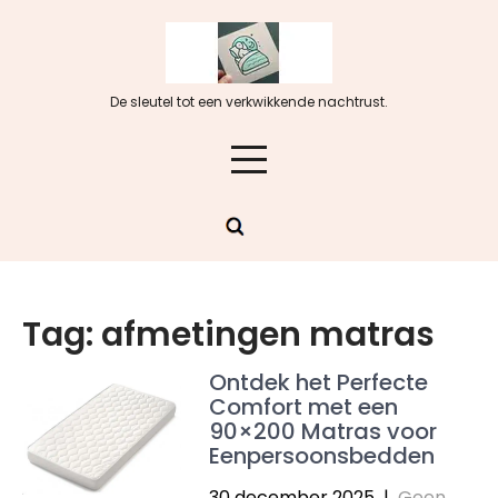
Skip
to
content
De sleutel tot een verkwikkende nachtrust.
Tag:
afmetingen matras
Ontdek het Perfecte
Comfort met een
90×200 Matras voor
Eenpersoonsbedden
30 december 2025
|
Geen