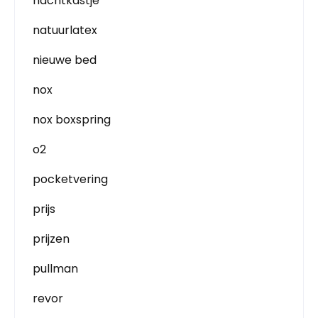
nachtkastje
natuurlatex
nieuwe bed
nox
nox boxspring
o2
pocketvering
prijs
prijzen
pullman
revor