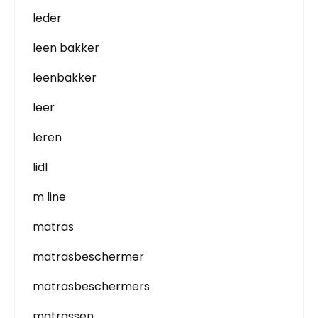
leder
leen bakker
leenbakker
leer
leren
lidl
m line
matras
matrasbeschermer
matrasbeschermers
matrassen