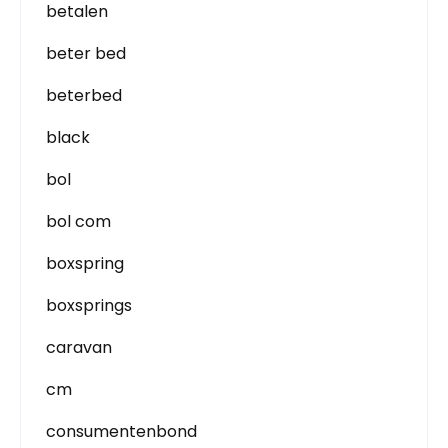
betalen
beter bed
beterbed
black
bol
bol com
boxspring
boxsprings
caravan
cm
consumentenbond