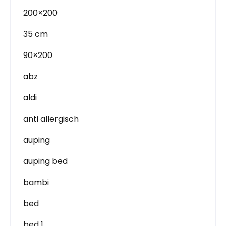
200×200
35 cm
90×200
abz
aldi
anti allergisch
auping
auping bed
bambi
bed
bed 1